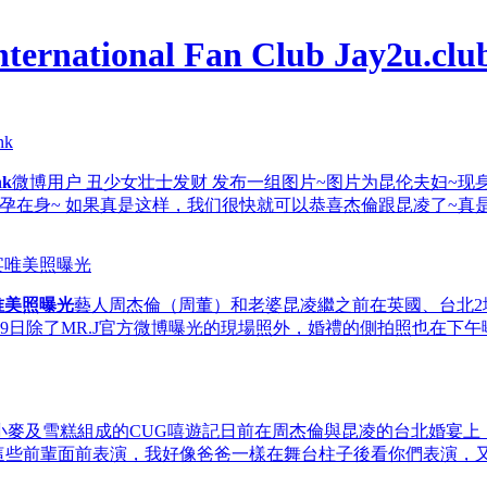
nk
微博用户 丑少女壮士发财 发布一组图片~图片为昆伦夫妇~现身Ha
似已经有孕在身~ 如果真是这样，我们很快就可以恭喜杰倫跟昆凌了~
唯美照曝光
藝人周杰倫（周董）和老婆昆凌繼之前在英國、台北2
日除了MR.J官方微博曝光的現場照外，婚禮的側拍照也在下午
、小麥及雪糕組成的CUG嘻遊記日前在周杰倫與昆凌的台北婚宴上，L
這些前輩面前表演，我好像爸爸一樣在舞台柱子後看你們表演，