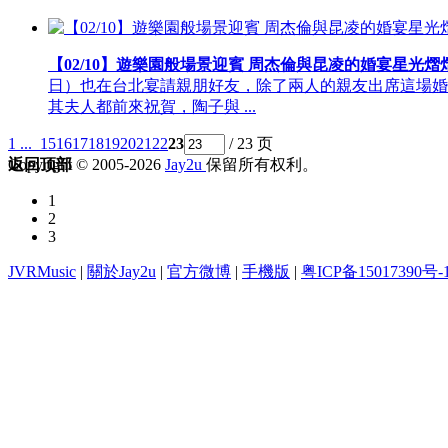
【02/10】遊樂園般場景迎賓 周杰倫與昆凌的婚宴星光熠
日）也在台北宴請親朋好友，除了兩人的親友出席這場婚
其夫人都前來祝賀，陶子與 ...
1 ...
15
16
17
18
19
20
21
22
23
/ 23 页
Copyright © 2005-2026
返回顶部
Jay2u
保留所有权利。
1
2
3
JVRMusic
|
關於Jay2u
|
官方微博
|
手機版
|
粤ICP备15017390号-