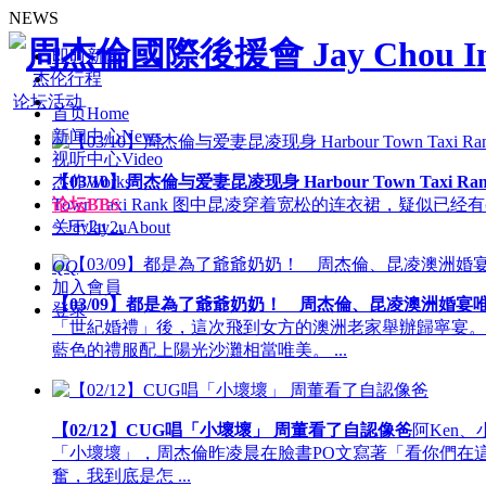
NEWS
即时新闻
杰伦行程
论坛活动
首页
Home
新闻中心
News
视听中心
Video
杰作
Works
【03/10】周杰倫与爱妻昆凌现身 Harbour Town Taxi Ra
论坛
BBS
Town Taxi Rank 图中昆凌穿着宽松的连衣裙，疑
~ Jay2u ...
关于Jay2u
About
QQ
加入會員
【03/09】都是為了爺爺奶奶！ 周杰倫、昆凌澳洲婚宴
登录
「世紀婚禮」後，這次飛到女方的澳洲老家舉辦歸寧宴。9
藍色的禮服配上陽光沙灘相當唯美。 ...
【02/12】CUG唱「小壞壞」 周董看了自認像爸
阿Ken
「小壞壞」，周杰倫昨凌晨在臉書PO文寫著「看你們在
奮，我到底是怎 ...