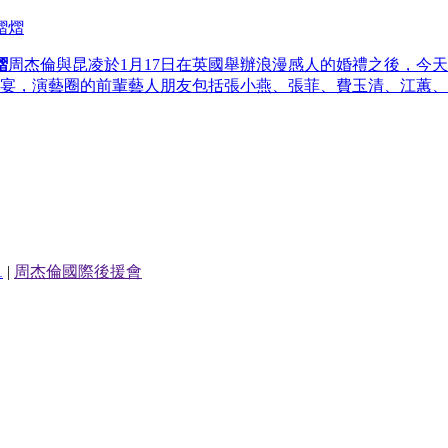
熠
周杰倫與昆凌於1月17日在英國舉辦浪漫感人的婚禮之後，今天
宴，演藝圈的前輩藝人朋友包括張小燕、張菲、費玉清、江蕙、
1
|
周杰倫國際後援會