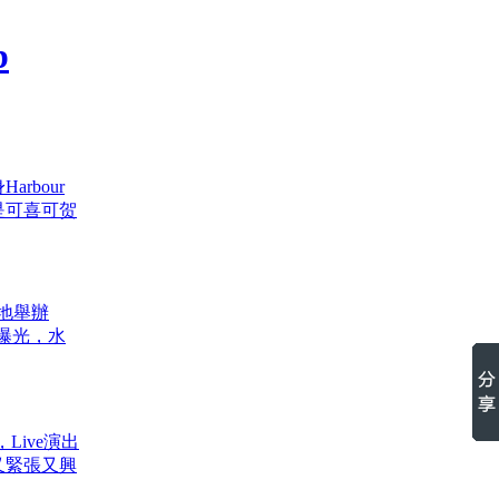
rbour
真是可喜可贺
地舉辦
曝光，水
ive演出
又緊張又興