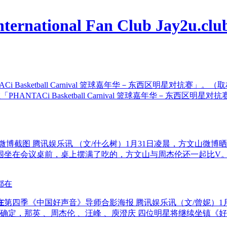
ACi Basketball Carnival 篮球嘉年华－东西区明星对抗赛」。（
ANTACi Basketball Carnival 篮球嘉年华－东西区明星对
 微博截图 腾讯娱乐讯 （文/什么树）1月31日凌晨，方文山微博
围坐在会议桌前，桌上摆满了吃的，方文山与周杰伦还一起比V。
在
第四季《中国好声音》导师合影海报 腾讯娱乐讯（文/曾妮）1月
确定，那英 、周杰伦 、汪峰 、庾澄庆 四位明星将继续坐镇《