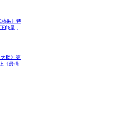
《蘋果》特
正能量，
强大脑》第
上《最强