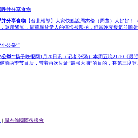
呼并分享食物
【台北報導】大家快點說周杰倫（周董）人好好！
，眾所皆知，周董異於常人的痛恨被跟拍，但當晚零爆氣並噴射
公举’”
扬子晚报网1月20日讯（记者 张漪）本周五晚21:10《最
，继前两季节目后，带着再次见证“最强大脑”的目的，将第三度登
1
|
周杰倫國際後援會