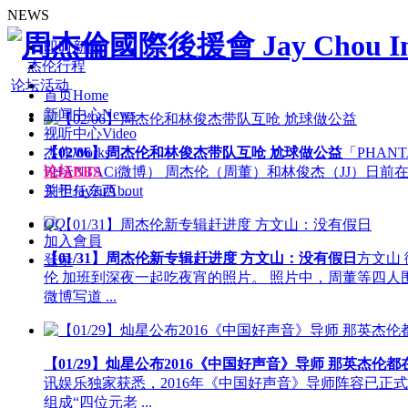
NEWS
即时新闻
杰伦行程
论坛活动
首页
Home
新闻中心
News
视听中心
Video
杰作
Works
【02/06】周杰伦和林俊杰带队互呛 尬球做公益
「PHANT
论坛
BBS
PHANTACi微博） 周杰伦（周董）和林俊杰（JJ）日前在「PH
关于Jay2u
About
别担任东西 ...
QQ
加入會員
【01/31】周杰伦新专辑赶进度 方文山：没有假日
方文山
登录
伦 加班到深夜一起吃夜宵的照片。 照片中，周董等四人
微博写道 ...
【01/29】灿星公布2016《中国好声音》导师 那英杰伦都
讯娱乐独家获悉，2016年《中国好声音》导师阵容已正式
组成“四位元老 ...