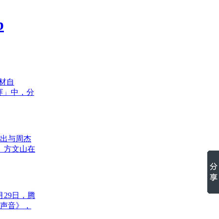
取材自
抗赛」中，分
晒出与周杰
 方文山在
29日，腾
好声音》，