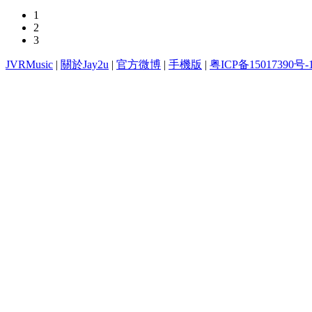
1
2
3
JVRMusic
|
關於Jay2u
|
官方微博
|
手機版
|
粤ICP备15017390号-