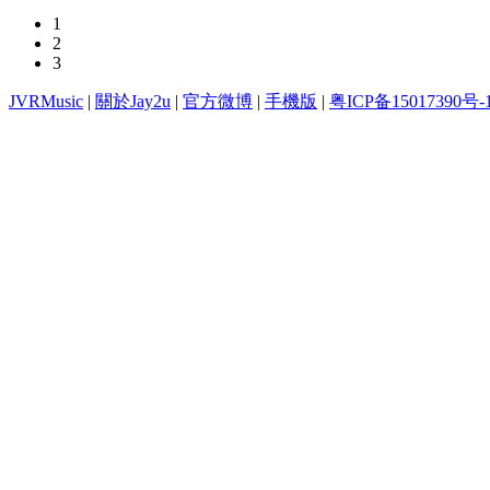
1
2
3
JVRMusic
|
關於Jay2u
|
官方微博
|
手機版
|
粤ICP备15017390号-