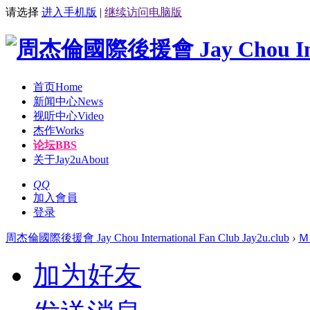
请选择
进入手机版
|
继续访问电脑版
首页
Home
新闻中心
News
视听中心
Video
杰作
Works
论坛
BBS
关于Jay2u
About
QQ
加入會員
登录
周杰倫國際後援會 Jay Chou International Fan Club Jay2u.club
›
Ｍ
加为好友