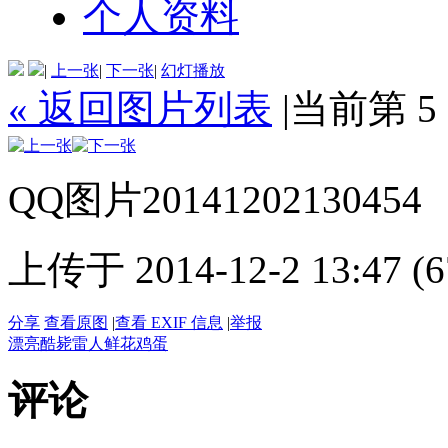
个人资料
|
上一张
|
下一张
|
幻灯播放
« 返回图片列表
|
当前第 5
QQ图片20141202130454
上传于 2014-12-2 13:47 (6
分享
查看原图
|
查看 EXIF 信息
|
举报
漂亮
酷毙
雷人
鲜花
鸡蛋
评论