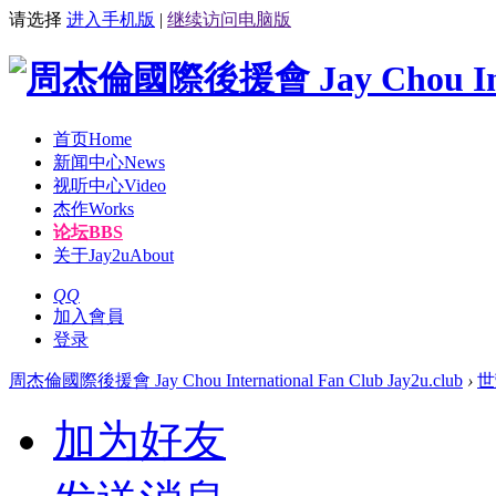
请选择
进入手机版
|
继续访问电脑版
首页
Home
新闻中心
News
视听中心
Video
杰作
Works
论坛
BBS
关于Jay2u
About
QQ
加入會員
登录
周杰倫國際後援會 Jay Chou International Fan Club Jay2u.club
›
世
加为好友