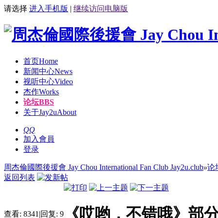
请选择
进入手机版
|
继续访问电脑版
首页
Home
新闻中心
News
视听中心
Video
杰作
Works
论坛
BBS
关于Jay2u
About
QQ
加入會員
登录
周杰倫國際後援會 Jay Chou International Fan Club Jay2u.club
»
论
返回列表
《哎哟，不错哦》部
查看:
8341
|
回复:
9